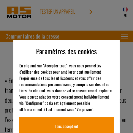
TESTER UN APPAREIL
FR
Commentaires de la presse
Paramètres des cookies
En cliquant sur "Accepter tout", vous nous permettez
d'utiliser des cookies pour améliorer continuellement
l'expérience de tous les utilisateurs et vous offrir des
« En terrain accidenté, le conducteur apprécie la
recommandations personnalisées, y compris sur des sites
transmission permanente des quatre roues motrices par
tiers. En cliquant, vous donnez votre consentement explicite.
Vous pouvez adapter votre consentement individuellement
deux moteurs hydraulique sur les roues avant et les pneus
via "Configurer" ; cela est également possible
professionnels. Une protection frontale boulonnée sous
ultérieurement à tout moment sous "Vie privée".
l’essieu avant protège le chassis et la barre de direction en
Tous acceptent
terrain accidenté et déplace légèrement l’herbe et les