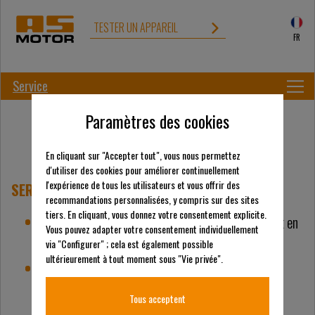
TESTER UN APPAREIL
FR
Service
Paramètres des cookies
En cliquant sur "Accepter tout", vous nous permettez
d'utiliser des cookies pour améliorer continuellement
l'expérience de tous les utilisateurs et vous offrir des
SERVICE FIABLE
AS 1040 YAK 4WD
recommandations personnalisées, y compris sur des sites
tiers. En cliquant, vous donnez votre consentement explicite.
Concessionnaires de service dans toute l’Europe et en
Vous pouvez adapter votre consentement individuellement
Asie.
via "Configurer" ; cela est également possible
ultérieurement à tout moment sous "Vie privée".
Approvisionnement rapide et fiable en pièces
détachées de l’usine de Bühlertann, district de
Tous acceptent
Schwäbisch Hall