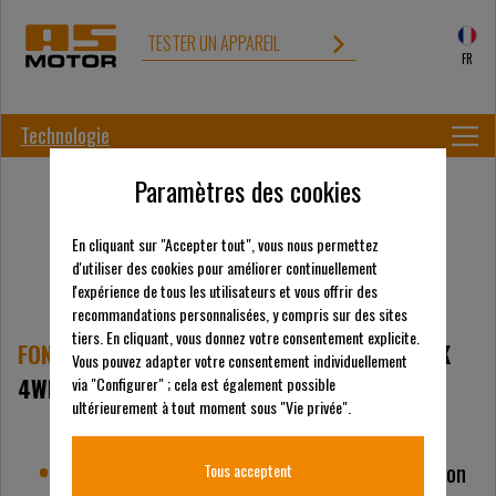
TESTER UN APPAREIL
FR
Technologie
Paramètres des cookies
En cliquant sur "Accepter tout", vous nous permettez
d'utiliser des cookies pour améliorer continuellement
l'expérience de tous les utilisateurs et vous offrir des
recommandations personnalisées, y compris sur des sites
tiers. En cliquant, vous donnez votre consentement explicite.
FONCTION DU BROYEUR À FLÉAUX
AS 1040 YAK
Vous pouvez adapter votre consentement individuellement
4WD
via "Configurer" ; cela est également possible
ultérieurement à tout moment sous "Vie privée".
28 paires de fléaux en forme Y montés de façon
Tous acceptent