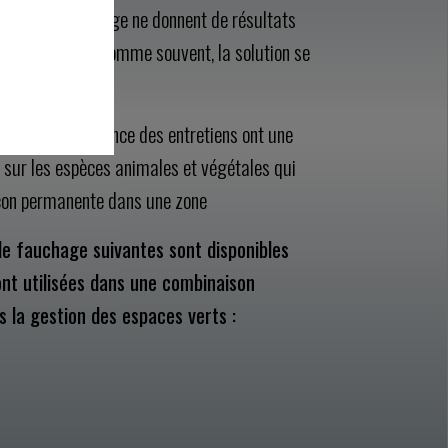
 ni le non fauchage ne donnent de résultats
 faut-il faire ? Comme souvent, la solution se
promis.
iode et la fréquence des entretiens ont une
e sur les espèces animales et végétales qui
açon permanente dans une zone
de fauchage suivantes sont disponibles
ont utilisées dans une combinaison
ns la gestion des espaces verts :