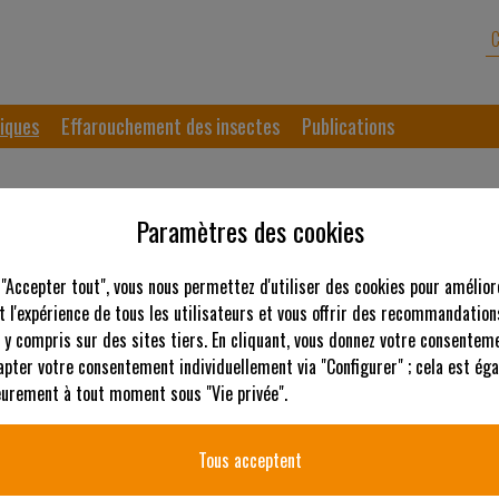
iques
Effarouchement des insectes
Publications
Paramètres des cookies
 "Accepter tout", vous nous permettez d'utiliser des cookies pour amélior
 l'expérience de tous les utilisateurs et vous offrir des recommandation
 y compris sur des sites tiers. En cliquant, vous donnez votre consenteme
apter votre consentement individuellement via "Configurer" ; cela est ég
ieurement à tout moment sous "Vie privée".
 DE L’HERBE
Maintenir un équ
rentabilité et la
Tous acceptent