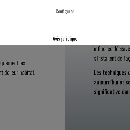
t confrontée à un
Si ni le fauchage
Configurer
significatifs, que
résume à un com
chelle pour les
e. Cela crée à son
Avant tout, la pér
Avis juridique
influence décisiv
s’installent de f
iquement les
t de leur habitat.
Les techniques 
aujourd’hui et s
significative da