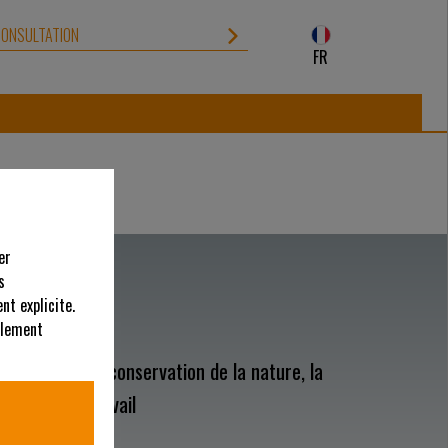
CONSULTATION
FR
er
s
nt explicite.
alement
ilibre entre la conservation de la nature, la
 sécurité au travail