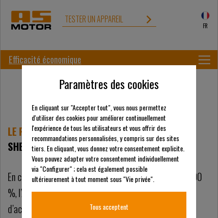
TESTER UN APPAREIL
FR
Efficacité économique
Paramètres des cookies
En cliquant sur "Accepter tout", vous nous permettez
d'utiliser des cookies pour améliorer continuellement
l'expérience de tous les utilisateurs et vous offrir des
LE PRIX N'EST PAS TOUT - ET MÊME LÀ, LE
recommandations personnalisées, y compris sur des sites
SHERPA RC
CONVAINC
tiers. En cliquant, vous donnez votre consentement explicite.
Vous pouvez adapter votre consentement individuellement
via "Configurer" ; cela est également possible
En comparaison avec les appareils télécommandés à 100
ultérieurement à tout moment sous "Vie privée".
%, l’AS 940 Sherpa 4WD RC convainc par des coûts
d’acquisition nettement inférieurs.
Tous acceptent