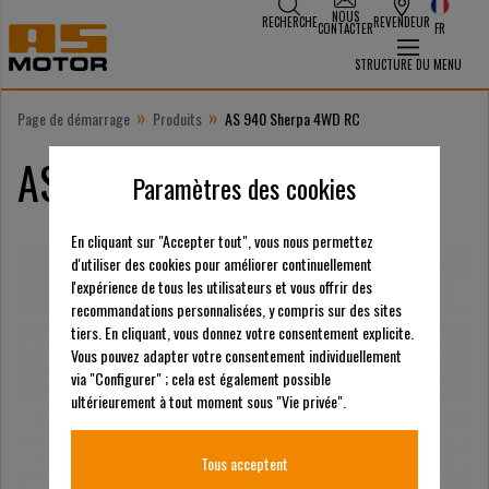
NOUS
RECHERCHE
REVENDEUR
CONTACTER
FR
STRUCTURE DU MENU
»
»
Page de démarrage
Produits
AS 940 Sherpa 4WD RC
AS 940 Sherpa 4WD RC
Paramètres des cookies
En cliquant sur "Accepter tout", vous nous permettez
d'utiliser des cookies pour améliorer continuellement
l'expérience de tous les utilisateurs et vous offrir des
recommandations personnalisées, y compris sur des sites
tiers. En cliquant, vous donnez votre consentement explicite.
Vous pouvez adapter votre consentement individuellement
via "Configurer" ; cela est également possible
ultérieurement à tout moment sous "Vie privée".
Tous acceptent