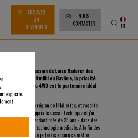
TROUVER
NOUS
UN
CONTACTER
FR
REVENDEUR
ues ». C'est la passion de Luise Naderer des
 la vallée de l'Altmühl en Bavière, la priorité
er
lle l'AS 940 Sherpa 4WD est le partenaire idéal
s
nt explicite.
alement
 ans, originaire de région de l’Hallertau, et raconte
a vocation. "J'ai appris le dessin technique et j'ai
oppement technique pendant près de 25 ans - dans des
ie aéronautique et la technologie médicale. À la fin des
 moins m’imaginer que je ferais encore ce métier