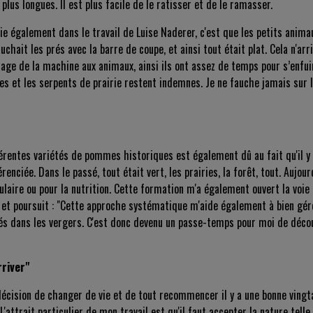
lus longues. Il est plus facile de le ratisser et de le ramasser.
cie également dans le travail de Luise Naderer, c'est que les petits anim
uchait les prés avec la barre de coupe, et ainsi tout était plat. Cela n'a
e de la machine aux animaux, ainsi ils ont assez de temps pour s’enfuir,
lles et les serpents de prairie restent indemnes. Je ne fauche jamais sur 
férentes variétés de pommes historiques est également dû au fait qu'il y 
érenciée. Dans le passé, tout était vert, les prairies, la forêt, tout. Aujour
laire ou pour la nutrition. Cette formation m'a également ouvert la voie
e et poursuit : "Cette approche systématique m'aide également à bien gér
és dans les vergers. C'est donc devenu un passe-temps pour moi de découv
rriver"
écision de changer de vie et de tout recommencer il y a une bonne vingtai
L'attrait particulier de mon travail est qu'il faut accepter la nature telle 