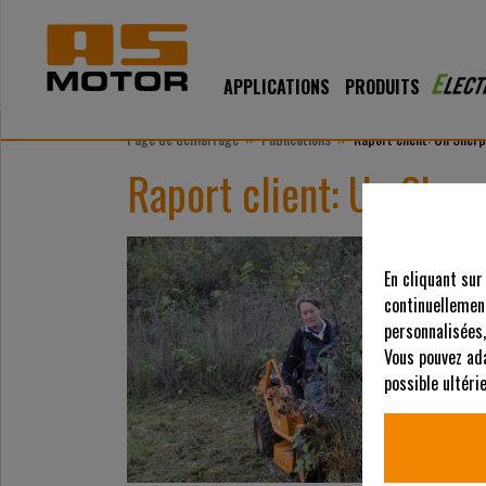
APPLICATIONS
PRODUITS
»
»
Page de démarrage
Publications
Raport client: Un Sher
Raport client: Un Sher
En cliquant sur
continuellement
personnalisées,
Vous pouvez ad
possible ultér