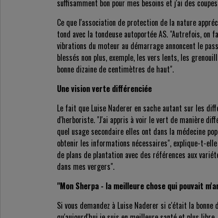
suffisamment bon pour mes besoins et j'ai des coupes p
Ce que l'association de protection de la nature appré
tond avec la tondeuse autoportée AS. "Autrefois, on fa
vibrations du moteur au démarrage annoncent le passag
blessés non plus, exemple, les vers lents, les grenoui
bonne dizaine de centimètres de haut".
Une vision verte différenciée
Le fait que Luise Naderer en sache autant sur les dif
d'herboriste. "J'ai appris à voir le vert de manière diff
quel usage secondaire elles ont dans la médecine popu
obtenir les informations nécessaires", explique-t-ell
de plans de plantation avec des références aux variét
dans mes vergers".
"Mon Sherpa - la meilleure chose qui pouvait m'a
Si vous demandez à Luise Naderer si c'était la bonne d
qu'aujourd'hui je suis en meilleure santé et plus libre. 