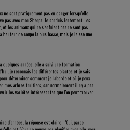
aux ne sont pratiquement pas en danger lorsqu'elle
rrive pas avec mon Sherpa. Je conduis lentement. Les
 et les animaux qui ne s'enfuient pas ne sont pas
la hauteur de coupe la plus basse, mais je laisse une
a quelques années, elle a suivi une formation
d'hui, je reconnais les différentes plantes et je sais
 pour déterminer comment je l'aborde et où je peux
er mes arbres fruitiers, car normalement il n'y a pas
rir les variétés intéressantes que l'on peut trouver
ne d'années, la réponse est claire : "Oui, parce
qu'elle est. Vous ne pouvez pas planifier avec elle, vous