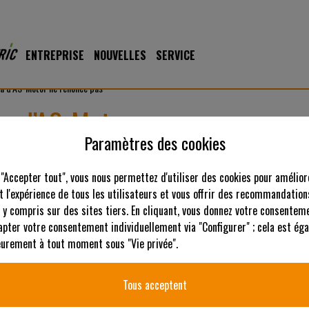
ENTREPRISE
NOUVELLES
SERVICE
pa d’AS-Motor ne renonce pas
pa d’AS-Motor ne renonce pas
Paramètres des cookies
« Pur jus de pomme provenant de variétés de pommes historiq
Luisengärten. Pour l’agricultrice biologique de Riedenburg dans
 "Accepter tout", vous nous permettez d'utiliser des cookies pour amélior
absolue est la qualité. Ce n'est pas la seule raison pour laque
 l'expérience de tous les utilisateurs et vous offrir des recommandation
pour son travail dans son verger.
 y compris sur des sites tiers. En cliquant, vous donnez votre consenteme
apter votre consentement individuellement via "Configurer" ; cela est ég
"Je suis entrée indirectement dans l'agriculture", dit la femme de 61
ieurement à tout moment sous "Vie privée".
comment elle est arrivée à son emploi actuel ou, plus exactement, à s
ensuite étudié l'ingénierie mécanique. J'ai travaillé dans le dével
Tous acceptent
domaines très variés : l'automobile, l'ingénierie agricole, l'ingénier
années 1990, j'en suis arrivée à un point où je pouvais de moins en