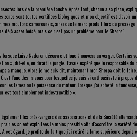
nsectes lors de la première fauche. Après tout, chacun a sa place, expliq
es zones sont toutes certifiées biologiques et mon objectif est d'avoir un 
 mes moutons camerounais, ainsi que le marc produit lors du pressage de
rs déjà assez boisé, mais ce n'est pas un problème pour le Sherpa".
lorsque Luise Naderer découvre et loue à nouveau un verger. Certains ver
tion », dit-elle, on dirait la jungle. J’avais espéré que le responsable d
s a manqué. Alors je me suis dit, maintenant mon Sherpa doit le faire.
 C’est l’une des raisons pour lesquelles je suis si enthousiaste à propos d
our les lames ou la puissance du moteur. Lorsque j’ai acheté la tondeuse,
ur est tout simplement indestructible ».
e également les prés-vergers des associations et de la Société allemande
airies soient exploitées le moins possible afin d'accroître la variété de
À cet égard, je profite du fait que j'ai retiré la lame supérieure depuis 