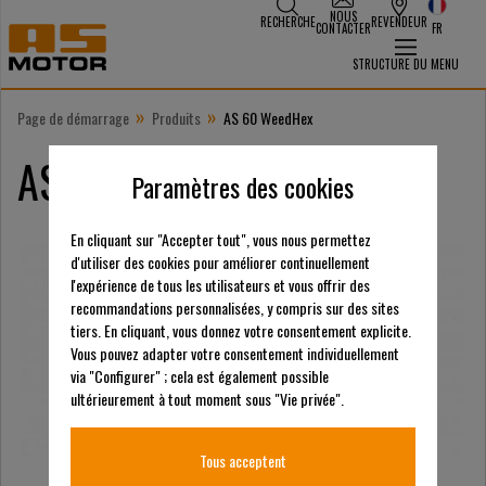
NOUS
RECHERCHE
REVENDEUR
CONTACTER
FR
STRUCTURE DU MENU
»
»
Page de démarrage
Produits
AS 60 WeedHex
AS 60 WeedHex
Paramètres des cookies
En cliquant sur "Accepter tout", vous nous permettez
d'utiliser des cookies pour améliorer continuellement
l'expérience de tous les utilisateurs et vous offrir des
recommandations personnalisées, y compris sur des sites
tiers. En cliquant, vous donnez votre consentement explicite.
Vous pouvez adapter votre consentement individuellement
via "Configurer" ; cela est également possible
ultérieurement à tout moment sous "Vie privée".
Tous acceptent