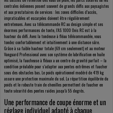
les bassins de rétention des eaux de pluie, les parcs solaires ou les
centrales éoliennes posent souvent de grands défis aux paysagistes
et aux prestataires de services : les zones difficiles d’accès,
impraticables et escarpées doivent être régulièrement
entretenues. Avec sa télécommande RC au design simple et ses
énormes performances de tonte, l’AS 1000 Ovis RC est à la
hauteur du défi. Avec la tondeuse à fléau télécommandée, vous
tondez confortablement et intuitivement à une distance sûre.
Grâce à sa faible hauteur totale (69 cm seulement) et au moteur
Vanguard Professional avec son système de lubrification en huile
optimisé, la faucheuse à fléaux a un centre de gravité parfait – la
condition préalable pour s’adapter aux pentes extrêmes et faucher
sous des obstacles bas. Le poids opérationnel modéré de 419 kg
assure une protection maximale du sol. La répartition équilibrée du
poids et le robuste train de chenilles permettent de faucher en
toute sécurité des pentes raides jusqu’à 55 degrés.
Une performance de coupe énorme et un
réglage individuel adapté à chaque