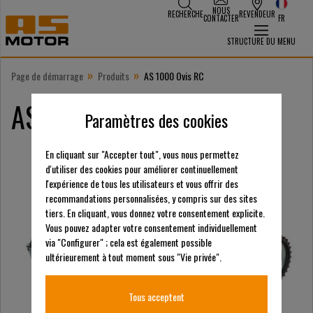
NOUS
RECHERCHE
REVENDEUR
CONTACTER
FR
STRUCTURE DU MENU
»
»
Page de démarrage
Produits
AS 1000 Ovis RC
AS 1000 Ovis RC
Paramètres des cookies
En cliquant sur "Accepter tout", vous nous permettez
d'utiliser des cookies pour améliorer continuellement
l'expérience de tous les utilisateurs et vous offrir des
recommandations personnalisées, y compris sur des sites
tiers. En cliquant, vous donnez votre consentement explicite.
Vous pouvez adapter votre consentement individuellement
via "Configurer" ; cela est également possible
ultérieurement à tout moment sous "Vie privée".
Tous acceptent