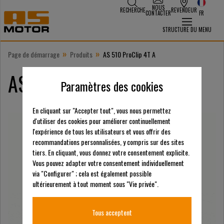
NOUS
RECHERCHE
REVENDEUR
CONTACTER
FR
STRUCTURE DU MENU
»
»
Page de démarrage
Produits
AS 510 ProClip 4T A
AS 510 ProClip 4T A
Paramètres des cookies
En cliquant sur "Accepter tout", vous nous permettez
d'utiliser des cookies pour améliorer continuellement
l'expérience de tous les utilisateurs et vous offrir des
recommandations personnalisées, y compris sur des sites
tiers. En cliquant, vous donnez votre consentement explicite.
Vous pouvez adapter votre consentement individuellement
via "Configurer" ; cela est également possible
ultérieurement à tout moment sous "Vie privée".
Tous acceptent