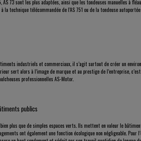
 AS 73 sont les plus adaptées, ainsi que les tondeuses manuelles à fléaux
rs à la technique télécommandée de l’AS 751 ou de la tondeuse autopor
iments industriels et commerciaux, il s’agit surtout de créer un enviro
eur sert alors à l’image de marque et au prestige de l’entreprise, c’est s
mulcheuses professionnelles AS-Motor.
timents publics
bien plus que de simples espaces verts. Ils mettent en valeur le bâtimen
énagements ont également une fonction écologique non négligeable. Pour
ssure un haut rendement et séduit par son travail quotidien de longue du