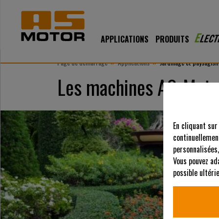
APPLICATIONS
PRODUITS
»
»
Page de démarrage
Applications
Jardinage et paysagis
Les machines AS-Motor
En cliquant sur
continuellement
personnalisées,
Vous pouvez ad
possible ultér