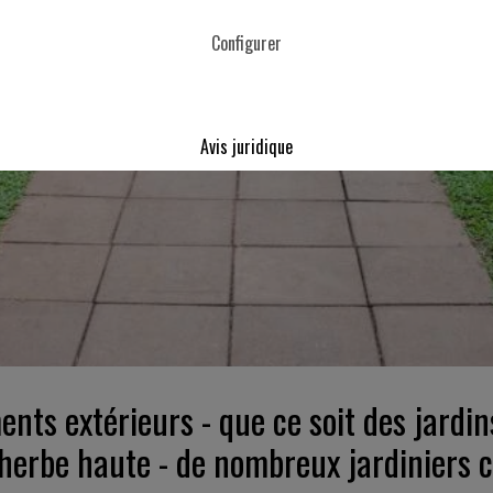
Configurer
Avis juridique
nts extérieurs - que ce soit des jardin
l’herbe haute - de nombreux jardiniers 