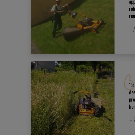
app
rob
ren
– R
"En
des
pro
her
– 