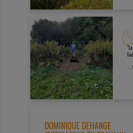
"La
fac
– N
DOMINIQUE DEHANGE