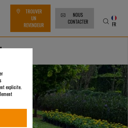
TROUVER
NOUS
UN
CONTACTER
FR
REVENDEUR
gisme
er
s
nt explicite.
alement