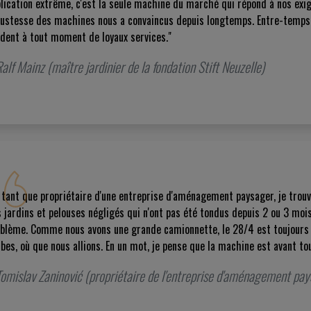
lication extrême, c'est la seule machine du marché qui répond à nos exi
ustesse des machines nous a convaincus depuis longtemps. Entre-temps,
dent à tout moment de loyaux services."
alf Mainz (maître jardinier de la fondation Stift Neuzelle)
 tant que propriétaire d'une entreprise d'aménagement paysager, je trouve
 jardins et pelouses négligés qui n'ont pas été tondus depuis 2 ou 3 mois.
blème. Comme nous avons une grande camionnette, le 28/4 est toujours a
bes, où que nous allions. En un mot, je pense que la machine est avant to
Tomislav Zaninović (propriétaire de l'entreprise d'aménagement pa