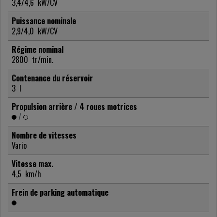
3,4/4,6
kW/CV
Puissance nominale
2,9/4,0
kW/CV
Régime nominal
2800
tr/min.
Contenance du réservoir
3
l
Propulsion arrière / 4 roues motrices
/
Nombre de vitesses
Vario
Vitesse max.
4,5
km/h
Frein de parking automatique