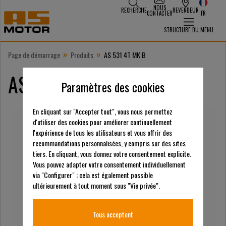
NOUS
RECHERCHE
REVENDEUR
CONTACTER
FR
STRUCTURE DU MENU
»
»
Page de démarrage
Produits
AS 531 4T MK B
AS 531 4T MK B
Paramètres des cookies
En cliquant sur "Accepter tout", vous nous permettez
d'utiliser des cookies pour améliorer continuellement
l'expérience de tous les utilisateurs et vous offrir des
recommandations personnalisées, y compris sur des sites
tiers. En cliquant, vous donnez votre consentement explicite.
Vous pouvez adapter votre consentement individuellement
via "Configurer" ; cela est également possible
ultérieurement à tout moment sous "Vie privée".
Tous acceptent