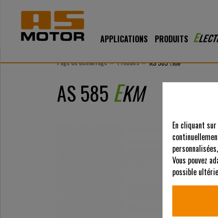
APPLICATIONS
PRODUITS
»
»
Page de démarrage
Produits
E
AS 585
KM
E
AS 585
KM
En cliquant sur
continuellement
personnalisées,
Vous pouvez ad
possible ultér