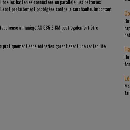
libre les batteries connectées en parallèle. Les batteries
C, sont parfaitement protégées contre la surchauffe. Important
Co
Un
 la faucheuse à manège AS 585 E-KM peut également être
rap
ne
tion pratiquement sans entretien garantissent une rentabilité
Ha
Un 
fo
Lé
Man
fai