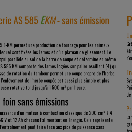
P
E
terie AS 585
KM
- sans émission
Un
Grâ
585 E-KM permet une production de fourrage pour les animaux
êtr
 lequel sont fixées les lames et d’un plateau de glissement. Le
n'o
ppui parallèle au sol de la barre de coupe et détermine en même
AS 585 KM comporte des lames logées sur palier oscillant (4) qui
Tr
esse de rotation du tambour permet une coupe propre de l’herbe.
 l’enlèvement de l’herbe coupée est aussi plus simple et plus
Sys
heuse rotative tond jusqu’à 1 500 m² par heure.
Pu
de
 foin sans émissions
Pr
 puissance d’un moteur à combustion classique de 200 cm³ à 4
La
56 V et 12 Ah chacune l’alimentent en énergie. Cela représente
gr
’entraînement peut faire face aux pics de puissance sans
tra