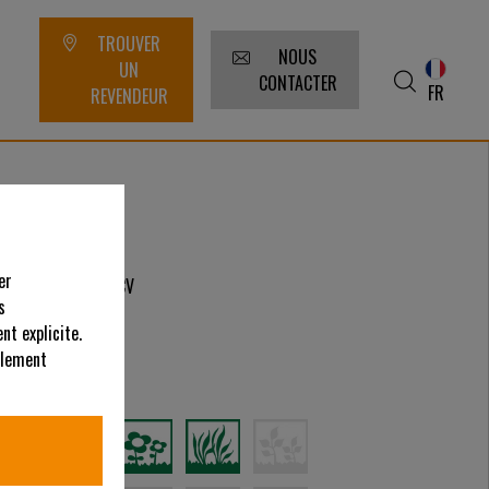
TROUVER
NOUS
UN
CONTACTER
FR
REVENDEUR
er
4,1/5,5
kW/CV
s
nt explicite.
alement
tilisations