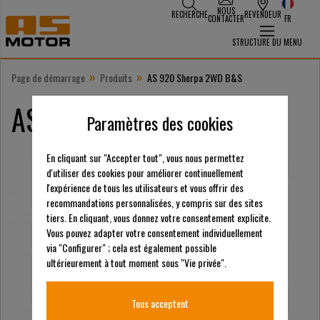
NOUS
RECHERCHE
REVENDEUR
CONTACTER
FR
STRUCTURE DU MENU
»
»
Page de démarrage
Produits
AS 920 Sherpa 2WD B&S
AS 920 Sherpa 2WD B&S
Paramètres des cookies
En cliquant sur "Accepter tout", vous nous permettez
d'utiliser des cookies pour améliorer continuellement
l'expérience de tous les utilisateurs et vous offrir des
recommandations personnalisées, y compris sur des sites
tiers. En cliquant, vous donnez votre consentement explicite.
Vous pouvez adapter votre consentement individuellement
via "Configurer" ; cela est également possible
ultérieurement à tout moment sous "Vie privée".
Tous acceptent