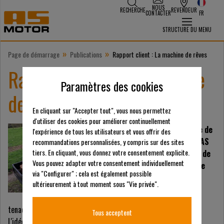
NOUS
RECHERCHE
REVENDEUR
CONTACTER
FR
STRUCTURE DU MENU
»
»
Page de démarrage
Publications
Rapport client : La machine de rêves
Rapport client : La machine
Paramètres des cookies
de rêves
En cliquant sur "Accepter tout", vous nous permettez
d'utiliser des cookies pour améliorer continuellement
Ceci est un témoignage de
l'expérience de tous les utilisateurs et vous offrir des
Kurt Jewson sur notre AS
recommandations personnalisées, y compris sur des sites
tiers. En cliquant, vous donnez votre consentement explicite.
940 Sherpa XL, traduit de
Vous pouvez adapter votre consentement individuellement
l'anglais, "La machine de
via "Configurer" ; cela est également possible
rêves"
ultérieurement à tout moment sous "Vie privée".
"J'ai toujours eu un désir
tenace, un rêve pourrait-on dire, de posséder ma propre forêt.
Tous acceptent
L'idée d'un endroit où je pourrais me promener, réfléchir et