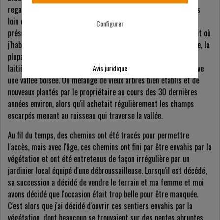
regarder les saisons changer sous mes yeux n'a jamais été très
loin de mon esprit. Il y a quelques années, l'occasion s'est
Configurer
présentée et il m'a été impossible de résister à l'appel. L'endroit où
j'habite, dans l'ouest des Cornouailles, est entouré de campagne, la
plupart étant des terres agricoles consacrées à la production
laitière et bovine. Cependant, juste à côté de chez nous se trouve
Avis juridique
une vallée boisée. Un mélange de vieux arbres bien établis et de
nouveaux plantés par le propriétaire au cours des 30 dernières
années environ, alors qu'il achetait régulièrement les champs
escarpés menant au ruisseau qui traverse la vallée.
Au fil du temps, des chemins ont été tracés pour permettre
l'accès, mais avec l'âge, ces chemins ont fini par être envahis par la
végétation et ont été entretenus de façon irrégulière par un
jardinier local équipé d'une débroussailleuse. Lorsqu'il est décédé,
sa succession a décidé de vendre le terrain et ma femme et moi
avons décidé que l'occasion était trop belle pour être manquée.
C'est alors que j'ai décidé d'ouvrir ces sentiers envahis par la
végétation, dont beaucoup se trouvaient sur des pentes abruptes