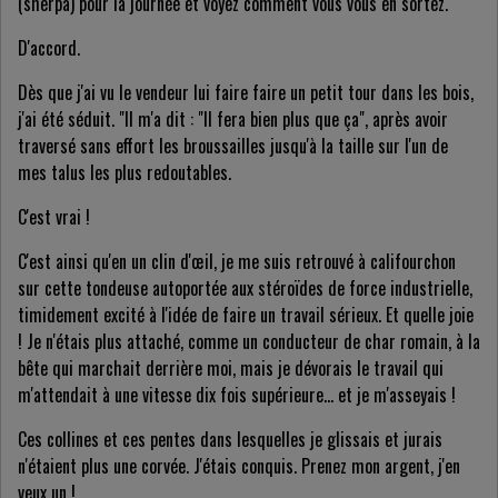
(sherpa) pour la journée et voyez comment vous vous en sortez.
D'accord.
Dès que j'ai vu le vendeur lui faire faire un petit tour dans les bois,
j'ai été séduit. "Il m'a dit : "Il fera bien plus que ça", après avoir
traversé sans effort les broussailles jusqu'à la taille sur l'un de
mes talus les plus redoutables.
C'est vrai !
C'est ainsi qu'en un clin d'œil, je me suis retrouvé à califourchon
sur cette tondeuse autoportée aux stéroïdes de force industrielle,
timidement excité à l'idée de faire un travail sérieux. Et quelle joie
! Je n'étais plus attaché, comme un conducteur de char romain, à la
bête qui marchait derrière moi, mais je dévorais le travail qui
m'attendait à une vitesse dix fois supérieure... et je m'asseyais !
Ces collines et ces pentes dans lesquelles je glissais et jurais
n'étaient plus une corvée. J'étais conquis. Prenez mon argent, j'en
veux un !