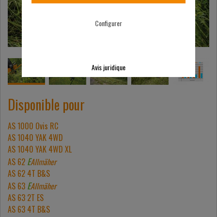
Configurer
Avis juridique
Disponible pour
AS 1000 Ovis RC
AS 1040 YAK 4WD
AS 1040 YAK 4WD XL
E
AS 62
Allmäher
AS 62 4T B&S
E
AS 63
Allmäher
AS 63 2T ES
AS 63 4T B&S