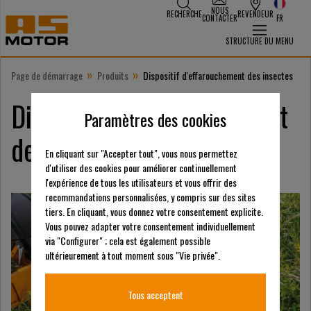
NOUS
RECHERCHE
REVENDEUR
CONTACTER
FR
STRUCTURE DU MENU
»
»
Page de démarrage
Produits
Dispositif d'effarouchement des insectes
Dispositif d’effarouchement
Paramètres des cookies
des insectes
En cliquant sur "Accepter tout", vous nous permettez
d'utiliser des cookies pour améliorer continuellement
l'expérience de tous les utilisateurs et vous offrir des
recommandations personnalisées, y compris sur des sites
tiers. En cliquant, vous donnez votre consentement explicite.
Vous pouvez adapter votre consentement individuellement
via "Configurer" ; cela est également possible
ultérieurement à tout moment sous "Vie privée".
Tous acceptent