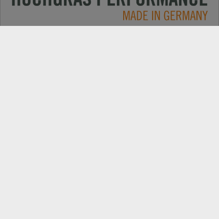
Applications
CONTACT
Produits
RECHERCHE DE REVENDEUR
Electric
EXPORT PORTAIL REVENDEUR
Entreprise
PIÈCES DE REMPLACEMENT
Nouvelles
ENREGISTREMENT DE PRODUIT
Suivez les dernières évolutions: