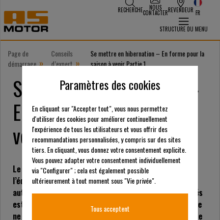
NOUS
RECHERCHE
REVENDEUR
CONTACTER
FR
STRUCTURE DU MENU
Page de
Conseils
Se mettre en hibernation – En forme pour la
»
»
démarrage
d’expert
saison à venir Partie 1
Se mettre en hibernation -
Paramètres des cookies
En forme pour la saison à
En cliquant sur "Accepter tout", vous nous permettez
d'utiliser des cookies pour améliorer continuellement
venir - Partie 1
l'expérience de tous les utilisateurs et vous offrir des
recommandations personnalisées, y compris sur des sites
tiers. En cliquant, vous donnez votre consentement explicite.
Vous pouvez adapter votre consentement individuellement
Le moment idéal pour un contrôle complet de
via "Configurer" ; cela est également possible
l’équipement des tondeuses à gazon, des tondeuses
ultérieurement à tout moment sous "Vie privée".
autoportées et des autres outils de jardinage motorisés
est celui de l’hivernage des machines. Presque personne
Tous acceptent
ne sait mieux que Wolfgang Gerlach ce qu’il faut prendre