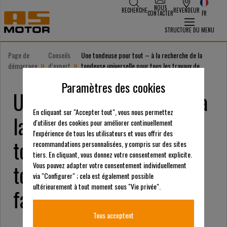
NOUS
RECHERCHE
REVENDEUR
CONTACTER
FR
STRUCTURE DU MENU
Page de
Conseils
Une tondeuse pour tout – à la recherche de la
»
»
démarrage
d’expert
tondeuse universelle pour tous les travaux de
fauchage
Paramètres des cookies
Une tondeuse pour tout - à
En cliquant sur "Accepter tout", vous nous permettez
la recherche de la
d'utiliser des cookies pour améliorer continuellement
l'expérience de tous les utilisateurs et vous offrir des
tondeuse universelle pour
recommandations personnalisées, y compris sur des sites
tiers. En cliquant, vous donnez votre consentement explicite.
tous les travaux de
Vous pouvez adapter votre consentement individuellement
via "Configurer" ; cela est également possible
ultérieurement à tout moment sous "Vie privée".
fauchage
Tous acceptent