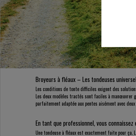
Broyeurs à fléaux – Les tondeuses universelle
Les conditions de tonte difficiles exigent des solutio
Les deux modèles tractés sont faciles à manœuvrer gr
parfaitement adaptée aux pentes aisément avec deux do
En tant que professionnel, vous connaissez
Une tondeuse à fléaux est exactement faite pour ça. L