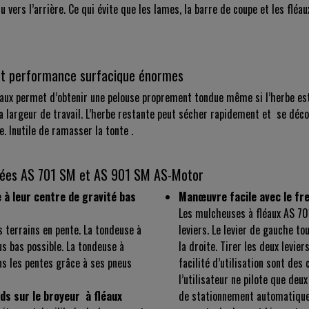
tu vers l’arrière. Ce qui évite que les lames, la barre de coupe et les fl
et performance surfacique énormes
léaux permet d’obtenir une pelouse proprement tondue même si l’herbe est
 la largeur de travail. L’herbe restante peut sécher rapidement et se d
. Inutile de ramasser la tonte .
ctées AS 701 SM et AS 901 SM AS-Motor
à leur centre de gravité bas
Manœuvre facile avec le fre
Les mulcheuses à fléaux AS 701
 terrains en pente. La tondeuse à
leviers. Le levier de gauche to
us bas possible. La tondeuse à
la droite. Tirer les deux levie
ns les pentes grâce à ses pneus
facilité d’utilisation sont de
l’utilisateur ne pilote que deux
ids sur le broyeur à fléaux
de stationnement automatique 