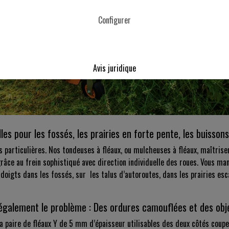
Configurer
Avis juridique
s pour les fossés, les prairies en forte pente, les buissons
ns particulières. Nos tondeuses à fléaux, ou mulcheuses à fléaux, maîtrisen
âce au frein sophistiqué avec direction individuelle des roues. Vous man
igts dans les fossés, sur les talus d’autoroutes, dans les prairies esca
 également le problème : Des ordures camouflées et des obj
a paire de fléaux Y de 5 mm d’épaisseur utilisables des deux côtés coupen