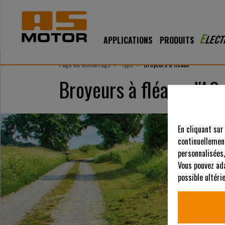
APPLICATIONS
PRODUITS
»
»
Page de démarrage
Type
Broyeurs à fléaux
Broyeurs à fléaux d'AS
En cliquant sur
continuellement
personnalisées,
Vous pouvez ad
possible ultér