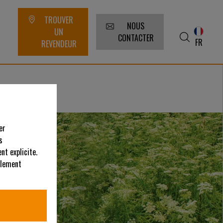
TROUVER
NOUS
UN
CONTACTER
FR
REVENDEUR
er
s
nt explicite.
alement