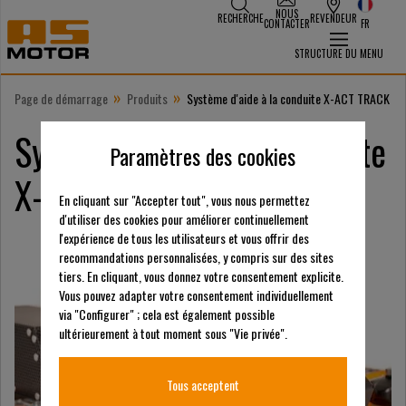
NOUS
RECHERCHE
REVENDEUR
CONTACTER
FR
STRUCTURE DU MENU
»
»
Page de démarrage
Produits
Système d'aide à la conduite X-ACT TRACK
Système d’aide à la conduite
Paramètres des cookies
X-ACT TRACK
En cliquant sur "Accepter tout", vous nous permettez
d'utiliser des cookies pour améliorer continuellement
l'expérience de tous les utilisateurs et vous offrir des
recommandations personnalisées, y compris sur des sites
tiers. En cliquant, vous donnez votre consentement explicite.
Vous pouvez adapter votre consentement individuellement
via "Configurer" ; cela est également possible
ultérieurement à tout moment sous "Vie privée".
Tous acceptent