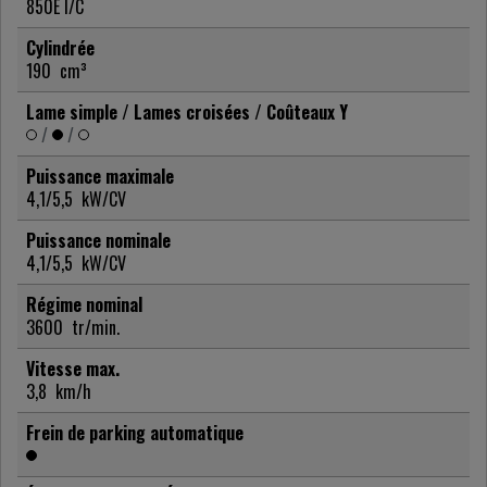
850E I/C
Cylindrée
190
cm³
Lame simple / Lames croisées / Coûteaux Y
/
/
Puissance maximale
4,1/5,5
kW/CV
Puissance nominale
4,1/5,5
kW/CV
Régime nominal
3600
tr/min.
Vitesse max.
3,8
km/h
Frein de parking automatique