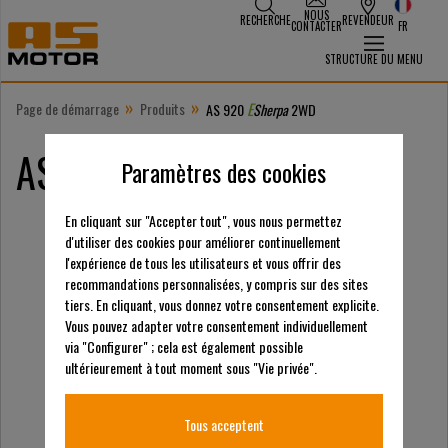
NOUS
RECHERCHE
REVENDEUR
CONTACTER
FR
STRUCTURE DU MENU
»
»
Page de démarrage
Produits
E
AS 920
Sherpa
2WD
E
AS 920
Sherpa
2WD
Paramètres des cookies
En cliquant sur "Accepter tout", vous nous permettez
d'utiliser des cookies pour améliorer continuellement
l'expérience de tous les utilisateurs et vous offrir des
recommandations personnalisées, y compris sur des sites
tiers. En cliquant, vous donnez votre consentement explicite.
Vous pouvez adapter votre consentement individuellement
via "Configurer" ; cela est également possible
ultérieurement à tout moment sous "Vie privée".
Tous acceptent