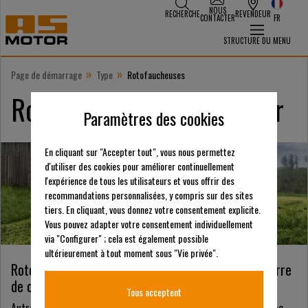
NOUS
RECHERCHE
REVENDEUR
CONTACTER
FR
STRUCTURE DU MENU
»
»
Page de démarrage
Type
Rotofaucheuses
Rotofaucheuses d'AS-Motor
Paramètres des cookies
En cliquant sur "Accepter tout", vous nous permettez
d'utiliser des cookies pour améliorer continuellement
l'expérience de tous les utilisateurs et vous offrir des
recommandations personnalisées, y compris sur des sites
tiers. En cliquant, vous donnez votre consentement explicite.
Vous pouvez adapter votre consentement individuellement
via "Configurer" ; cela est également possible
ultérieurement à tout moment sous "Vie privée".
Rotofaucheuses – l’alternative à la faucheuse à barre
de coupe
Tous acceptent
Autrefois, la faucheuse à barre de coupe constituait la tondeuse