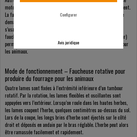
motorisée la plus utilisée pour faire du fourrage quotidiennement.
La faucheuse à barre de coupe posait plusieurs problèmes : elle
Configurer
demandait beaucoup d’entretien, elle était lourde et ses lames
s’usaient rapidement. Aujourd’hui, une nouvelle génération de
faucheuses rotatives (également appelées tondeuses à tambour)
Avis juridique
permettent la production quotidienne de fourrage et de foin pour
les animaux.
Mode de fonctionnement – Faucheuse rotative pour
produire du fourrage pour les animaux
Quatre lames sont fixées à l’extrémité inférieure d’un tambour
rotatif. Par la rotation, les lames flexibles et oscillantes sont
appuyées vers l’extérieur. Lorsqu’on roule dans les hautes herbes,
les lames coupent l’herbe, quelques centimètres au-dessus du sol.
Lors de la coupe, les longs brins d’herbe sont éjectés sur le côté
droit et déposés en andain par le bras réglable. L’herbe peut alors
être ramassée facilement et rapidement.