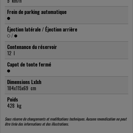
5
km/h
Frein de parking automatique
Éjection latérale / Éjection arrière
/
Contenance du réservoir
12
l
Capot de tonte fermé
Dimensions Lxlxh
184x115x69
cm
Poids
428
kg
Sous réserve de changements et modifications techniques. Aucune revendication ne peut
être tirée des informations et des illustrations.