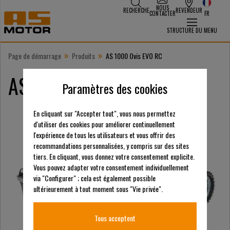
NOUS
RECHERCHE
REVENDEUR
CONTACTER
FR
STRUCTURE DU MENU
»
»
Page de démarrage
Produits
AS 1000 Ovis EVO RC
AS 1000 Ovis EVO RC
Paramètres des cookies
En cliquant sur "Accepter tout", vous nous permettez
d'utiliser des cookies pour améliorer continuellement
l'expérience de tous les utilisateurs et vous offrir des
recommandations personnalisées, y compris sur des sites
tiers. En cliquant, vous donnez votre consentement explicite.
Vous pouvez adapter votre consentement individuellement
via "Configurer" ; cela est également possible
ultérieurement à tout moment sous "Vie privée".
Tous acceptent