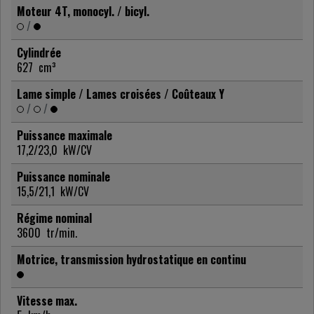
Moteur 4T, monocyl. / bicyl.
/
Cylindrée
627
cm³
Lame simple / Lames croisées / Coûteaux Y
/
/
Puissance maximale
17,2/23,0
kW/CV
Puissance nominale
15,5/21,1
kW/CV
Régime nominal
3600
tr/min.
Motrice, transmission hydrostatique en continu
Vitesse max.