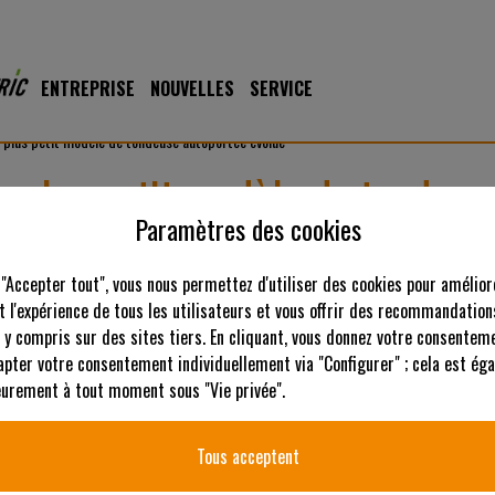
ENTREPRISE
NOUVELLES
SERVICE
 plus petit modèle de tondeuse autoportée évolue
e plus petit modèle de tondeus
Paramètres des cookies
La AS 915 Enduro devient la AS 915 Sherpa 2WD. Le plus pet
permet de tondre l'herbe et les broussailles, même dans les p
 "Accepter tout", vous nous permettez d'utiliser des cookies pour amélior
plateau de coupe flottant, d’un système de lames croisées et
 l'expérience de tous les utilisateurs et vous offrir des recommandation
 y compris sur des sites tiers. En cliquant, vous donnez votre consenteme
On le remarque au premier coup d’œil : le pare-choc galvanisé qui 
apter votre consentement individuellement via "Configurer" ; cela est ég
de la maison AS-Moteur à compter du printemps 2019, fait forte impre
ieurement à tout moment sous "Vie privée".
barre à l'avant de la tondeuse protège également de l'herbe et des 
lorsqu’elle est au travail. En qualité de tondeuse autoportée Allmäh
Tous acceptent
puissance surfacique d'une tondeuse tractée à la puissance de coupe
autoportée Allmäher d'AS-Motor. Avec une vitesse atteignant 10,5 