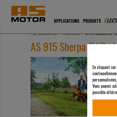
APPLICATIONS
PRODUITS
»
»
Page de démarrage
Publications
AS 915 Sherpa 2WD : le
AS 915 Sherpa 2WD : l
En cliquant sur
continuellement
personnalisées,
Vous pouvez ad
possible ultér