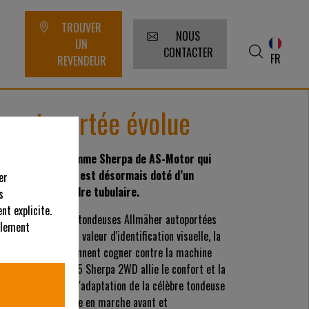
TROUVER
NOUS
UN
CONTACTER
FR
REVENDEUR
e autoportée évolue
it modèle de la gamme Sherpa de AS-Motor qui
entes, évolue : il est désormais doté d’un
er
 d’un robuste cadre tubulaire.
s
nt explicite.
équipera toutes les tondeuses Allmäher autoportées
alement
ssion. Outre sa valeur d'identification visuelle, la
broussailles qui viennent cogner contre la machine
er, le modèle AS 915 Sherpa 2WD allie le confort et la
 et à la capacité d'adaptation de la célèbre tondeuse
kilomètres par heure en marche avant et