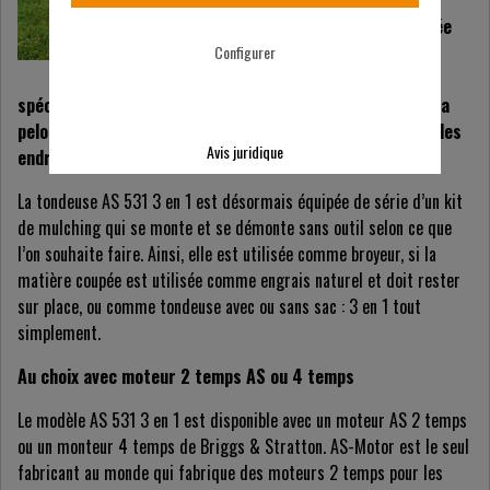
Motor. Cette tondeuse,
version 3 en 1 et équipée
de plusieurs
Configurer
caractéristiques
spécifiques, permet de tondre partout où l’entretien de la
pelouse est exigeant : sur les terrains en pente ou dans les
Avis juridique
endroits étroits.
La tondeuse AS 531 3 en 1 est désormais équipée de série d’un kit
de mulching qui se monte et se démonte sans outil selon ce que
l’on souhaite faire. Ainsi, elle est utilisée comme broyeur, si la
matière coupée est utilisée comme engrais naturel et doit rester
sur place, ou comme tondeuse avec ou sans sac : 3 en 1 tout
simplement.
Au choix avec moteur 2 temps AS ou 4 temps
Le modèle AS 531 3 en 1 est disponible avec un moteur AS 2 temps
ou un monteur 4 temps de Briggs & Stratton. AS-Motor est le seul
fabricant au monde qui fabrique des moteurs 2 temps pour les