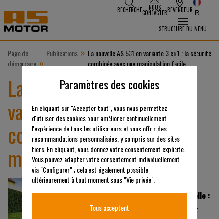
NOUS
RECHERCHE
REVENDEUR
CONTACTER
FR
STRUCTURE DU MENU
»
Page de
Publications
La nouvelle AS 531 en variante 3 en 1 : la sécurité
»
démarrage
combinée avec une manipulation facile
La nouvelle AS 531 en
Paramètres des cookies
variante 3 en 1 : la sécurité
En cliquant sur "Accepter tout", vous nous permettez
d'utiliser des cookies pour améliorer continuellement
combinée avec une
l'expérience de tous les utilisateurs et vous offrir des
recommandations personnalisées, y compris sur des sites
manipulation facile
tiers. En cliquant, vous donnez votre consentement explicite.
Vous pouvez adapter votre consentement individuellement
via "Configurer" ; cela est également possible
ultérieurement à tout moment sous "Vie privée".
La tondeuse à gazon de
catégorie professionnelle :
le modèle AS 531 de AS-
Tous acceptent