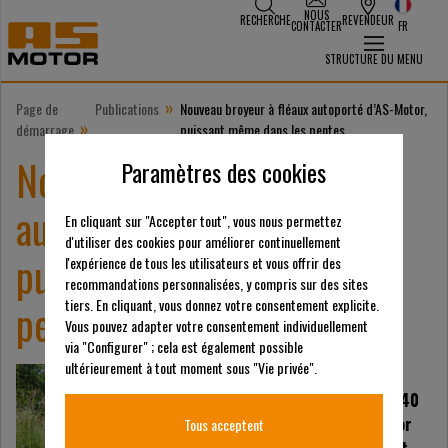
NOUS
RECHERCHE
REVENDEUR
CONTACTER
FR
STRUCTURE DU MENU
»
Page de
Publications
Nouveau broyeur à fléaux autoporté d’AS-Motor,
»
démarrage
puissant même dans les pentes
Nouveau broyeur à fléaux
Paramètres des cookies
autoporté d’AS-Motor,
En cliquant sur "Accepter tout", vous nous permettez
d'utiliser des cookies pour améliorer continuellement
puissant même dans les
l'expérience de tous les utilisateurs et vous offrir des
recommandations personnalisées, y compris sur des sites
pentes
tiers. En cliquant, vous donnez votre consentement explicite.
Vous pouvez adapter votre consentement individuellement
via "Configurer" ; cela est également possible
ultérieurement à tout moment sous "Vie privée".
Le nouveau broyeur à
fléaux autoporté AS 1040
Yak 4WD signé AS-Motor
Tous acceptent