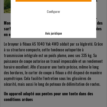
associe performance et
robustesse à une
excellente capacité
Configurer
d'ascension des pentes.
Monté sur quatre roues motrices, il permet d’entretenir des
surfaces, même pentues, négligées depuis plusieurs années
Avis juridique
en envahies d’herbes hautes.
Le broyeur à fléaux AS 1040 Yak 4WD séduit par sa légèreté. Grâce
à sa structure compacte, cette tondeuse autoportée à
transmission intégrale est un poids plume, avec ses 335 kg. Sa
puissance de coupe autorise un travail impeccable et un rendement
horaire excellent. Afin d’assurer une tonte précise, même le long
des bordures, le carter de coupe à fléaux a été disposé de manière
asymétrique. Cela facilite l’entretien sous les glissières de
sécurité, mais aussi le long de poteaux de délimitation de routes.
Un appareil adapté aux pentes pour une tonte dans des
conditions ardues