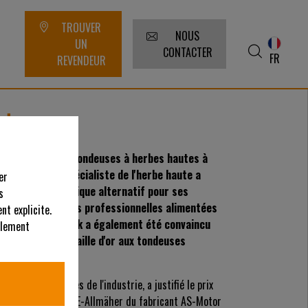
TROUVER
NOUS
UN
CONTACTER
FR
REVENDEUR
otor
é les premières tondeuses à herbes hautes à
loppement du spécialiste de l'herbe haute a
er
raînement électrique alternatif pour ses
s
mps des tondeuses professionnelles alimentées
nt explicite.
ouveautés Demopark a également été convaincu
alement
 décerné une médaille d'or aux tondeuses
principaux titres de l'industrie, a justifié le prix
Allmäher et AS 63 E-Allmäher du fabricant AS-Motor