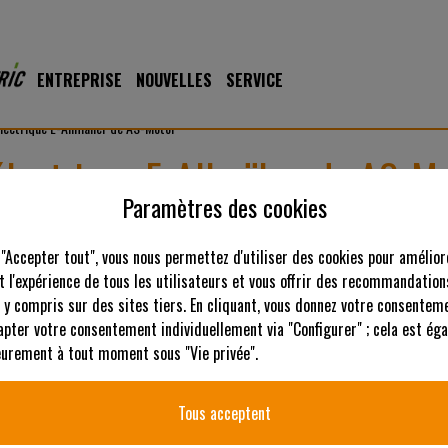
ENTREPRISE
NOUVELLES
SERVICE
lectrique E-Allmäher de AS-Motor
électrique E-Allmäher de AS-M
Paramètres des cookies
Au début du mois de juin de cette année, AS-Motor a présent
entraînement électrique : les AS E-Allmäher. L'équipe de déve
 "Accepter tout", vous nous permettez d'utiliser des cookies pour amélior
étudié avec constance et persévérance les possibilités d'ent
 l'expérience de tous les utilisateurs et vous offrir des recommandation
tondeuses tout terrain et savait donc exactement que le te
 y compris sur des sites tiers. En cliquant, vous donnez votre consenteme
par batterie était venu. Le jury d'experts du concours de n
apter votre consentement individuellement via "Configurer" ; cela est ég
par les nouvelles tondeuses professionnelles à batterie et a
ieurement à tout moment sous "Vie privée".
électriques.
Tous acceptent
Le jury, composé de membres des équipes éditoriales spécialisées des 
exceptionnel comme suit : "Les modèles AS 21 E-Allmäher, AS 62 E-