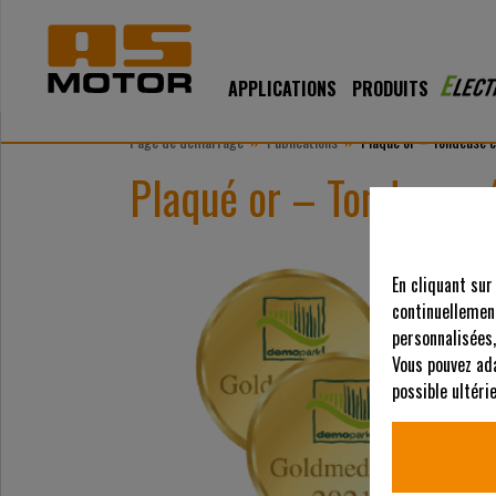
APPLICATIONS
PRODUITS
»
»
Page de démarrage
Publications
Plaqué or – Tondeuse é
Plaqué or – Tondeuse 
En cliquant sur
continuellement
personnalisées,
Vous pouvez ad
possible ultér