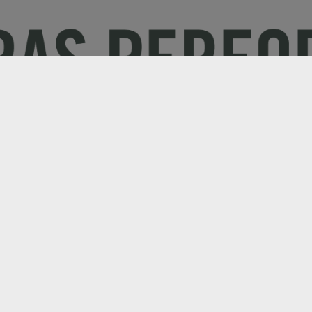
Electric
Entreprise
s
Tondeuses mulcheuses
A propos de A