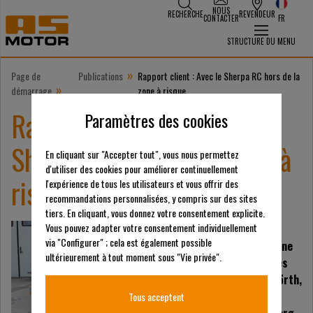
NOUS
RECHERCHE
REVENDEUR
CONTACTER
FR
STRUCTURE DU MENU
»
Page de
Publications
Rapport client : Avec le Sherpa RC hors de la
»
démarrage
zone à risque
Rapport client : Avec le
Paramètres des cookies
Sherpa RC hors de la zone à
En cliquant sur "Accepter tout", vous nous permettez
d'utiliser des cookies pour améliorer continuellement
risque
l'expérience de tous les utilisateurs et vous offrir des
recommandations personnalisées, y compris sur des sites
tiers. En cliquant, vous donnez votre consentement explicite.
Vous pouvez adapter votre consentement individuellement
Des citoyens qui se
via "Configurer" ; cela est également possible
sentent à l'aise. C'est une
ultérieurement à tout moment sous "Vie privée".
priorité absolue pour les
employés de Bauhof Wörth,
une petite commune de
Tous acceptent