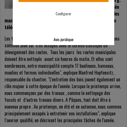
l'est du Bade-Wurtemberg.
Depuis le milieu de l'année
dernière, dans le parc des
Configurer
machines d’entretien il y a une tondeuse autoportée avec
télécommande, une AS 940 SHERPA 4WD RC
Les tâches des employés de Bauhof sont multiples. "En hiver, nous
Avis juridique
sommes bien sûr très occupés avec le service classique de
déneigement des routes. Tous les jours les routes municipales
doivent être nettoyés avant six heures du matin. Et elles sont
nombreuses, notre municipalité compte 17 banlieues, hameaux,
moulins et fermes individuelles", explique Manfred Hopfensitz,
responsable du chantier. "L’entretien des bois jouent également un
rôle majeur à cette époque de l'année. Lorsque le printemps arrive,
nous commençons par des travaux , comme le nettoyage des
fossés et d’autres travaux divers. A Pâques, tout doit être à
nouveau propre . Au printemps, en été et en automne, nous sommes
principalement occupés à entretenir nos installations", explique
l‘ouvrier qualifié, en décrivant les principales tâches de l'année.