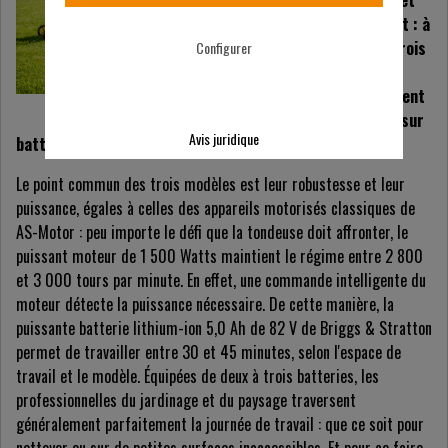
mais plus silencieuses et
sans gaz d'échappement : à
partir de mars 2020, trois
Configurer
tondeuses mulching
éprouvées sont également
proposées en versions sur
Avis juridique
batterie.
Le point commun des trois modèles est leur robustesse et leur
puissance, égales à celles des appareils motorisés classiques de
AS-Motor : peu importe le défi que la tondeuse doit affronter, le
puissant moteur de 1 500 Watts maintient le régime entre 2 800
et 3 000 tours par minute. En effet, une commande intelligente du
moteur détecte la puissance nécessaire. De cette manière, la
puissante batterie lithium-ion 5,0 Ah de 82 V de Briggs & Stratton
permet de travailler entre 30 et 45 minutes, selon l'espace de
travail et le modèle. Équipées de deux à trois batteries, les
professionnelles du jardinage et du paysage traversent
généralement parfaitement la journée de travail : que ce soit pour