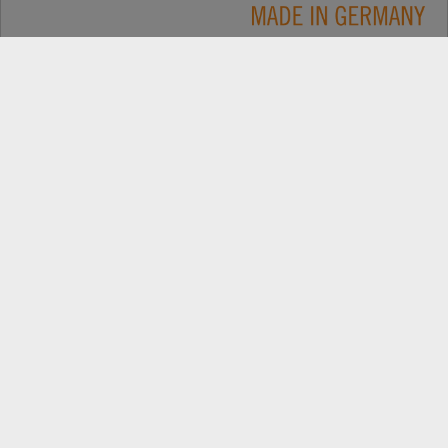
Applications
CONTACT
Produits
RECHERCHE DE REVENDEUR
Electric
EXPORT PORTAIL REVENDEUR
Entreprise
PIÈCES DE REMPLACEMENT
Nouvelles
ENREGISTREMENT DE PRODUIT
Suivez les dernières évolutions: