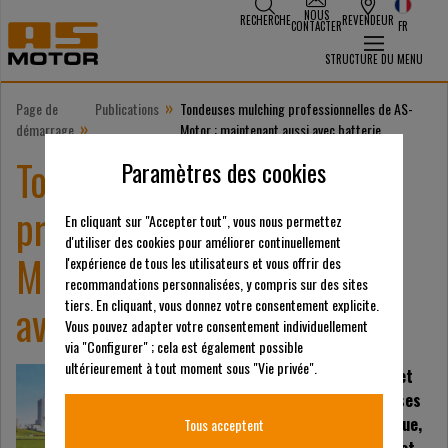
NOUS
RECHERCHE
REVENDEUR
CONTACTER
FR
STRUCTURE DU MENU
»
Page de
Publications
Tondeuses mulching professionnelles de AS-
»
démarrage
Motor : maintenant aussi avec batterie
Tondeuses mulching
Paramètres des cookies
professionnelles de AS-
En cliquant sur "Accepter tout", vous nous permettez
d'utiliser des cookies pour améliorer continuellement
Motor : maintenant aussi
l'expérience de tous les utilisateurs et vous offrir des
recommandations personnalisées, y compris sur des sites
avec batterie
tiers. En cliquant, vous donnez votre consentement explicite.
Vous pouvez adapter votre consentement individuellement
via "Configurer" ; cela est également possible
ultérieurement à tout moment sous "Vie privée".
Tout aussi puissantes et
fiables que des tondeuses
à entraînement classique,
Tous acceptent