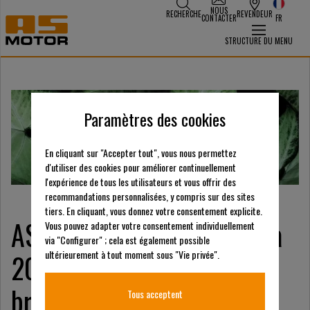
NOUS
RECHERCHE
REVENDEUR
CONTACTER
FR
STRUCTURE DU MENU
Paramètres des cookies
En cliquant sur "Accepter tout", vous nous permettez
d'utiliser des cookies pour améliorer continuellement
l'expérience de tous les utilisateurs et vous offrir des
recommandations personnalisées, y compris sur des sites
tiers. En cliquant, vous donnez votre consentement explicite.
AS-Motor au salon Paysalia
Vous pouvez adapter votre consentement individuellement
via "Configurer" ; cela est également possible
2025 - Le point fort de la
ultérieurement à tout moment sous "Vie privée".
branche pour l'entretien
Tous acceptent