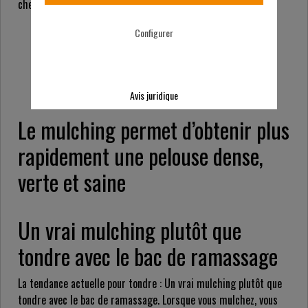
chez nous.
Configurer
DEMANDER UN CONSEIL
GRATUIT
Avis juridique
Le mulching permet d’obtenir plus
rapidement une pelouse dense,
verte et saine
Un vrai mulching plutôt que
tondre avec le bac de ramassage
La tendance actuelle pour tondre : Un vrai mulching plutôt que
tondre avec le bac de ramassage. Lorsque vous mulchez, vous