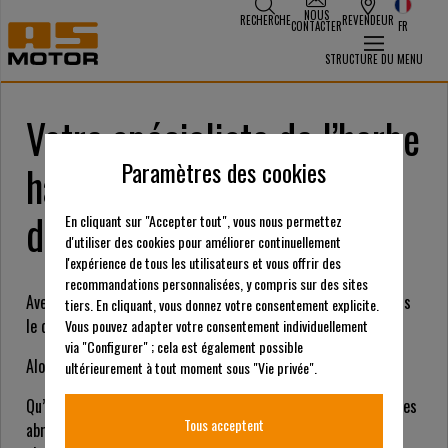
NOUS
RECHERCHE
REVENDEUR
CONTACTER
FR
STRUCTURE DU MENU
Votre spécialiste de l’herbe
Paramètres des cookies
haute, du mulching et du
désherbage
En cliquant sur "Accepter tout", vous nous permettez
d'utiliser des cookies pour améliorer continuellement
l'expérience de tous les utilisateurs et vous offrir des
recommandations personnalisées, y compris sur des sites
Avez-vous des défis particuliers et des exigences élevées dans
tiers. En cliquant, vous donnez votre consentement explicite.
le contexte de la tonte et du désherbage ?
Vous pouvez adapter votre consentement individuellement
via "Configurer" ; cela est également possible
Alors nous vous apportons la solution à votre besoin !
ultérieurement à tout moment sous "Vie privée".
Qu’il s’agisse de végétation dense ou de broussailles, de pentes
Tous acceptent
abruptes ou de mulching, vous trouverez le produit adéquat