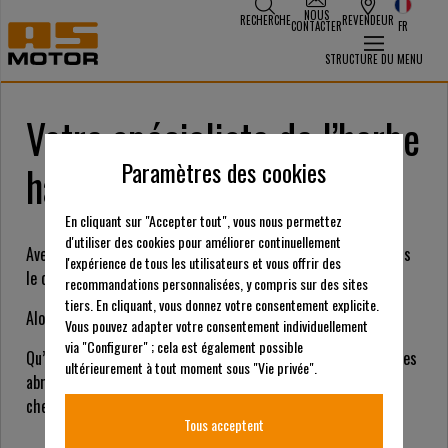
NOUS
RECHERCHE
REVENDEUR
CONTACTER
FR
STRUCTURE DU MENU
Votre spécialiste de l’herbe
Paramètres des cookies
haute et du mulching
En cliquant sur "Accepter tout", vous nous permettez
d'utiliser des cookies pour améliorer continuellement
Avez-vous des défis particuliers et des exigences élevées dans
l'expérience de tous les utilisateurs et vous offrir des
le contexte de la tonte et du fauchage ?
recommandations personnalisées, y compris sur des sites
tiers. En cliquant, vous donnez votre consentement explicite.
Alors nous vous apportons la solution à votre besoin !
Vous pouvez adapter votre consentement individuellement
via "Configurer" ; cela est également possible
Qu’il s’agisse de végétation dense ou de broussailles, de pentes
ultérieurement à tout moment sous "Vie privée".
abruptes ou de mulching, vous trouverez le produit adéquat
chez nous.
Tous acceptent