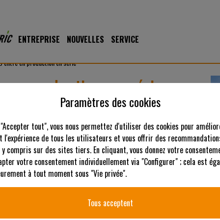
ENTREPRISE
NOUVELLES
SERVICE
C entre en production en série
 en production en série
Paramètres des cookies
rie et disponible pour les commandes de pré-saison. Conçue pour
ndeuse télécommandée combine une tonte bidirectionnelle sans
 "Accepter tout", vous nous permettez d'utiliser des cookies pour amélior
prête pour la production pour la prochaine saison de haute herbe.
 l'expérience de tous les utilisateurs et vous offrir des recommandation
 y compris sur des sites tiers. En cliquant, vous donnez votre consenteme
apter votre consentement individuellement via "Configurer" ; cela est ég
ieurement à tout moment sous "Vie privée".
Tous acceptent