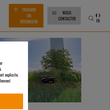
TROUVER
NOUS
UN
CONTACTER
FR
REVENDEUR
er
s
nt explicite.
alement