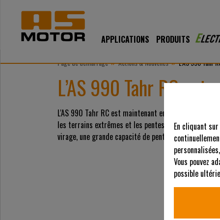
APPLICATIONS
PRODUITS
»
»
Page de démarrage
Actions & Nouvelles
L’AS 990 Tahr R
L’AS 990 Tahr RC entre
L'AS 990 Tahr RC est maintenant en production en sé
les terrains extrêmes et les pentes raides, cette to
En cliquant sur
virage, une grande capacité de pente et une fiabilité 
continuellement
personnalisées,
Vous pouvez ad
possible ultér