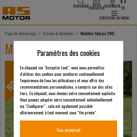
NOUS
RECHERCHE
REVENDEUR
CONTACTER
FR
STRUCTURE DU MENU
»
»
Page de démarrage
Actions & Nouvelles
Modèles Sherpa 2WD
Modèles Sherpa 2WD
Paramètres des cookies
En cliquant sur "Accepter tout", vous nous permettez
d'utiliser des cookies pour améliorer continuellement
l'expérience de tous les utilisateurs et vous offrir des
recommandations personnalisées, y compris sur des sites
tiers. En cliquant, vous donnez votre consentement explicite.
Vous pouvez adapter votre consentement individuellement
via "Configurer" ; cela est également possible
ultérieurement à tout moment sous "Vie privée".
Tous acceptent