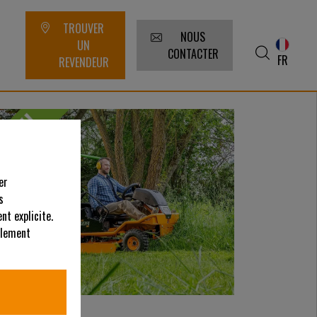
TROUVER
NOUS
UN
CONTACTER
FR
REVENDEUR
er
s
nt explicite.
alement