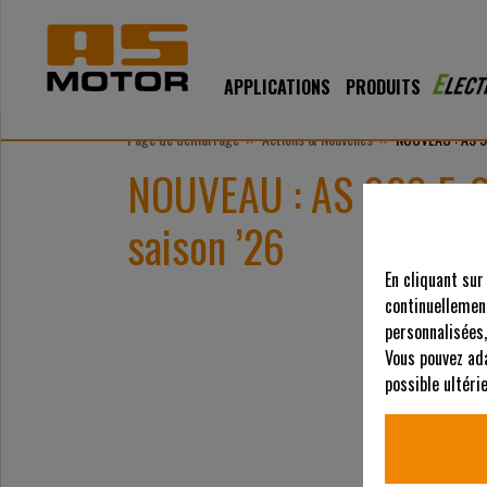
APPLICATIONS
PRODUITS
»
»
Page de démarrage
Actions & Nouvelles
NOUVEAU : AS 92
NOUVEAU : AS 920 E-Sh
saison ’26
En cliquant sur
continuellement
personnalisées,
Vous pouvez ad
possible ultér