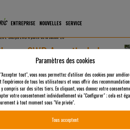
ENTREPRISE
NOUVELLES
SERVICE
0 E-Sherpa 2WD A partir de la saison ’26
erpa 2WD A partir de la
Paramètres des cookies
 "Accepter tout", vous nous permettez d'utiliser des cookies pour amélior
 l'expérience de tous les utilisateurs et vous offrir des recommandation
 y compris sur des sites tiers. En cliquant, vous donnez votre consenteme
apter votre consentement individuellement via "Configurer" ; cela est ég
ieurement à tout moment sous "Vie privée".
Tous acceptent