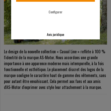
Configurer
Avis juridique
Le design de la nouvelle collection « Casual Line » reflète à 100 %
l'identité de la marque AS-Motor. Nous accordons une grande
importance à une apparence moderne mais intemporelle, à la fois
fonctionnelle et esthétique. Le placement discret des logos de la
marque souligne le caractère haut de gamme des vêtements, sans
pour autant être envahissant. Cela permet aux fans et aux amis
d'AS-Motor d'exprimer avec style leur attachement à la marque.