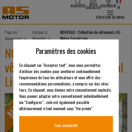
NOUS
RECHERCHE
REVENDEUR
CONTACTER
FR
STRUCTURE DU MENU
Page de
Actions &
NOUVEAU : Collection de vêtements AS-
»
»
démarrage
Nouvelles
Motor Casual Line
NOUVEAU : Collection de
Paramètres des cookies
vêtements AS-Motor Casual
En cliquant sur "Accepter tout", vous nous permettez
d'utiliser des cookies pour améliorer continuellement
Line
l'expérience de tous les utilisateurs et vous offrir des
recommandations personnalisées, y compris sur des sites
tiers. En cliquant, vous donnez votre consentement explicite.
Vous pouvez adapter votre consentement individuellement
via "Configurer" ; cela est également possible
ultérieurement à tout moment sous "Vie privée".
Tous acceptent