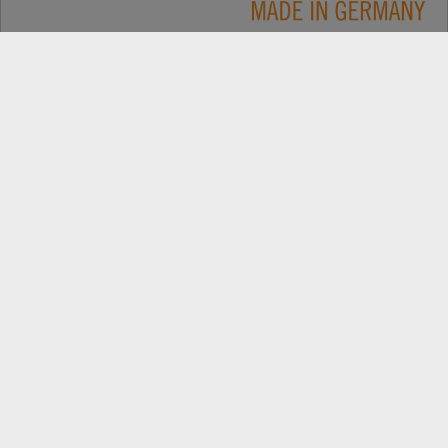
Applications
CONTACT
Produits
RECHERCHE DE REVENDEUR
Electric
EXPORT PORTAIL REVENDEUR
Entreprise
PIÈCES DE REMPLACEMENT
Nouvelles
ENREGISTREMENT DE PRODUIT
Suivez les dernières évolutions: