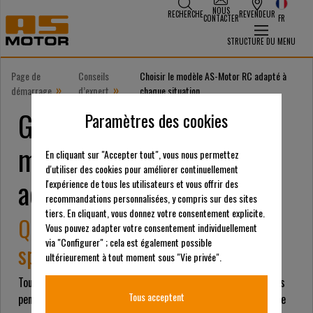
NOUS
RECHERCHE
REVENDEUR
CONTACTER
FR
STRUCTURE DU MENU
Page de
Conseils
Choisir le modèle AS-Motor RC adapté à
»
»
démarrage
d’expert
chaque situation
Guide d'expert : Choisir le
Paramètres des cookies
modèle AS-Motor RC
En cliquant sur "Accepter tout", vous nous permettez
d'utiliser des cookies pour améliorer continuellement
adapté à chaque situation
l'expérience de tous les utilisateurs et vous offrir des
recommandations personnalisées, y compris sur des sites
tiers. En cliquant, vous donnez votre consentement explicite.
Quatre tondeuses RC. Quatre
Vous pouvez adapter votre consentement individuellement
via "Configurer" ; cela est également possible
spécialistes. Une mission claire.
ultérieurement à tout moment sous "Vie privée".
Toute personne travaillant de manière professionnelle sur des
Tous acceptent
pentes, des talus ou des terrains accidentés sait qu’il n’existe