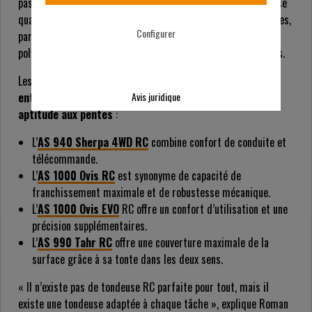
pas deux terrains identiques. C’est pourquoi AS-Motor propose
quatre tondeuses à gazon haute performance télécommandées,
Configurer
parfaitement adaptées à différentes exigences, des modèles
polyvalents aux modèles spécialisés pour les pentes extrêmes.
Les modèles se distinguent principalement par leur
entraînement, leur plateau de coupe, leur poids et leur
Avis juridique
aptitude aux pentes
:
L’
AS 940 Sherpa 4WD RC
combine confort de conduite et
télécommande.
L’
AS 1000 Ovis RC
est synonyme de capacité de
franchissement maximale et de robustesse mécanique.
L’
AS 1000 Ovis EVO
RC offre un confort d’utilisation et une
précision supplémentaires.
L’
AS 990 Tahr RC
offre une couverture maximale de la
surface grâce à sa tonte dans les deux sens.
« Il n’existe pas de tondeuse RC parfaite pour tout, mais il
existe une tondeuse adaptée à chaque tâche », explique Roman