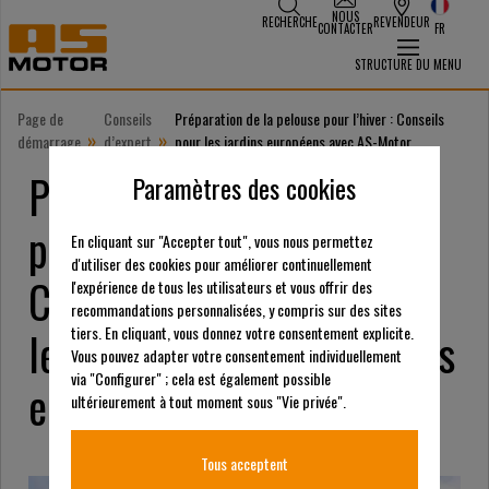
NOUS
RECHERCHE
REVENDEUR
CONTACTER
FR
STRUCTURE DU MENU
Page de
Conseils
Préparation de la pelouse pour l’hiver : Conseils
»
»
démarrage
d’expert
pour les jardins européens avec AS-Motor
Préparation de votre
Paramètres des cookies
pelouse pour l'hiver :
En cliquant sur "Accepter tout", vous nous permettez
d'utiliser des cookies pour améliorer continuellement
Conseils essentiels pour
l'expérience de tous les utilisateurs et vous offrir des
recommandations personnalisées, y compris sur des sites
les propriétaires de jardins
tiers. En cliquant, vous donnez votre consentement explicite.
Vous pouvez adapter votre consentement individuellement
via "Configurer" ; cela est également possible
européens
ultérieurement à tout moment sous "Vie privée".
Tous acceptent